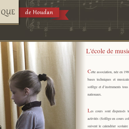
L'école de mus
C
ette association, née en 19
bases techniques et musical
solfège et d’instruments tou
nationaux.
L
es cours sont dispensés t
activités (Solfège en cours col
suivent le calendrier scolair